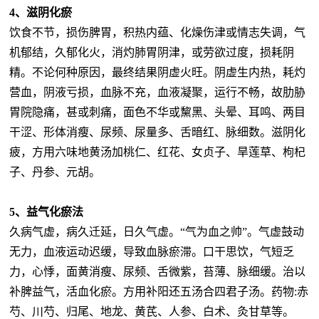
4、滋阴化瘀
饮食不节，损伤脾胃，积热内蕴、化燥伤津或情志失调，气
机郁结，久郁化火，消灼肺胃阴津，或劳欲过度，损耗阴
精。不论何种原因，最终结果阴虚火旺。阴虚生内热，耗灼
营血，阴液亏损，血脉不充，血液凝聚，运行不畅，故肋胁
胃院隐痛，甚或刺痛，面色不华或黧黑、头晕、耳鸣、两目
干涩、形体消瘦、尿频、尿量多、舌暗红、脉细数。滋阴化
疲，方用六味地黄汤加桃仁、红花、女贞子、旱莲草、枸杞
子、丹参、元胡。
5、益气化瘀法
久病气虚，病久迁延，日久气虚。“气为血之帅”。气虚鼓动
无力，血液运动迟缓，导致血脉瘀滞。口干思饮，气短乏
力，心悸，面黄消瘦、尿频、舌微紫，苔薄、脉细缓。治以
补脾益气，活血化瘀。方用补阳还五汤合四君子汤。药物:赤
芍、川芍、归尾、地龙、黄芪、人参、白术、灸甘草等。