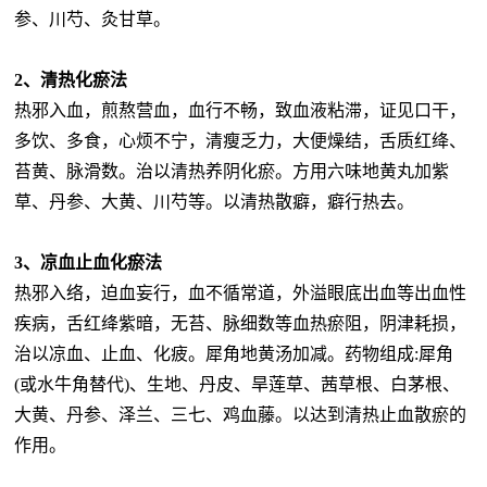
参、川芍、灸甘草。
2、清热化瘀法
热邪入血，煎熬营血，血行不畅，致血液粘滞，证见口干，
多饮、多食，心烦不宁，清瘦乏力，大便燥结，舌质红绛、
苔黄、脉滑数。治以清热养阴化瘀。方用六味地黄丸加紫
草、丹参、大黄、川芍等。以清热散癖，癖行热去。
3、凉血止血化瘀法
热邪入络，迫血妄行，血不循常道，外溢眼底出血等出血性
疾病，舌红绛紫暗，无苔、脉细数等血热瘀阻，阴津耗损，
治以凉血、止血、化疲。犀角地黄汤加减。药物组成:犀角
(或水牛角替代)、生地、丹皮、旱莲草、茜草根、白茅根、
大黄、丹参、泽兰、三七、鸡血藤。以达到清热止血散瘀的
作用。