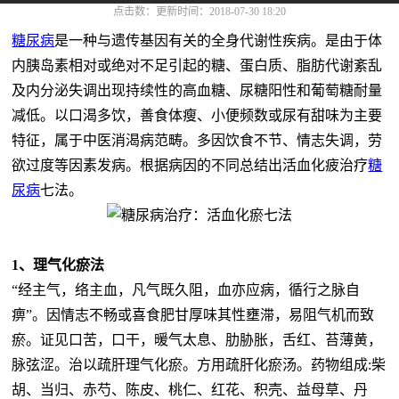
点击数：
更新时间：2018-07-30 18:20
糖尿病
是一种与遗传基因有关的全身代谢性疾病。是由于体
内胰岛素相对或绝对不足引起的糖、蛋白质、脂肪代谢紊乱
及内分泌失调出现持续性的高血糖、尿糖阳性和葡萄糖耐量
减低。以口渴多饮，善食体瘦、小便频数或尿有甜味为主要
特征，属于中医消渴病范畴。多因饮食不节、情志失调，劳
欲过度等因素发病。根据病因的不同总结出活血化疲治疗
糖
尿病
七法。
1、理气化瘀法
“经主气，络主血，凡气既久阻，血亦应病，循行之脉自
痹”。因情志不畅或喜食肥甘厚味其性壅滞，易阻气机而致
瘀。证见口苦，口干，暖气太息、肋胁胀，舌红、苔薄黄，
脉弦涩。治以疏肝理气化瘀。方用疏肝化瘀汤。药物组成:柴
胡、当归、赤芍、陈皮、桃仁、红花、积壳、益母草、丹