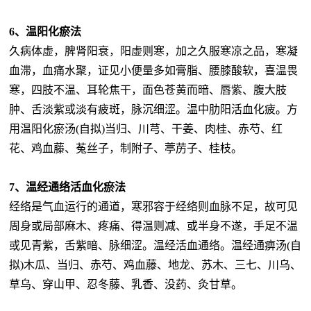
6、温阳化瘀法
久病体虚，脾肾阳衰，阳虚则寒，加之久服寒凉之品，寒凝
血滞，血痛水聚，证见小便量多如膏脂、腰膝酸软，喜温畏
寒，四肢不温、耳轮焦干，面色苍黄而暗、唇紫、腹大肢
肿、舌淡紫或淡有疲斑，脉沉细涩。温中肋阳活血化疲。方
用温阳化瘀汤(自拟)当归、川芎、干姜、肉桂、赤芍、红
花、鸡血藤、菟丝子，制附子、葶苈子、桂枝。
7、温经通络活血化瘀法
经络是气血运行的通道，寒邪容于经络则血脉不足，故可见
周身或局部麻木、疼痛、得温则减、或半身不遂，手足不温
或见青紫，舌紫暗、脉细涩。温经活血通络。温经通痹汤(自
拟)木瓜、当归、赤芍、鸡血藤、地龙、苏木、三七、川乌、
草乌、穿山甲、忍冬藤、乳香、没药、灸甘草。