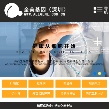
网站首页
关于干细胞
干细胞应用
干细胞资讯
机构简介
肝硬化
糖尿病
帕金森
颅脑损伤
不孕不育
男性功能障碍
肾病综合征
表皮生长因子
糖尿病治疗：活血化瘀七法